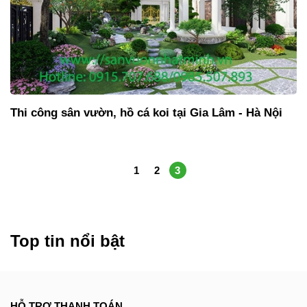
Thi công sân vườn, hồ cá koi tại Gia Lâm - Hà Nội
1
2
3
Top tin nổi bật
HỖ TRỢ THANH TOÁN