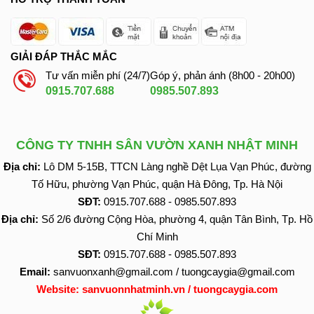
GIẢI ĐÁP THẮC MẮC
Tư vấn miễn phí (24/7)
Góp ý, phản ánh (8h00 - 20h00)
0915.707.688
0985.507.893
CÔNG TY TNHH SÂN VƯỜN XANH NHẬT MINH
Địa chỉ:
Lô DM 5-15B, TTCN Làng nghề Dệt Lụa Vạn Phúc, đường
Tố Hữu, phường Vạn Phúc, quận Hà Đông, Tp. Hà Nội
SĐT:
0915.707.688
-
0985.507.893
Địa chỉ:
Số 2/6 đường Cộng Hòa, phường 4, quận Tân Bình, Tp. Hồ
Chí Minh
SĐT:
0915.707.688
-
0985.507.893
Email:
sanvuonxanh@gmail.com
/
tuongcaygia@gmail.com
Website:
sanvuonnhatminh.vn
/
tuongcaygia.com